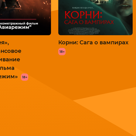
я»,
Корни: Сага о вампирах
ансовое
18+
ивание
льма
ежим»
18+