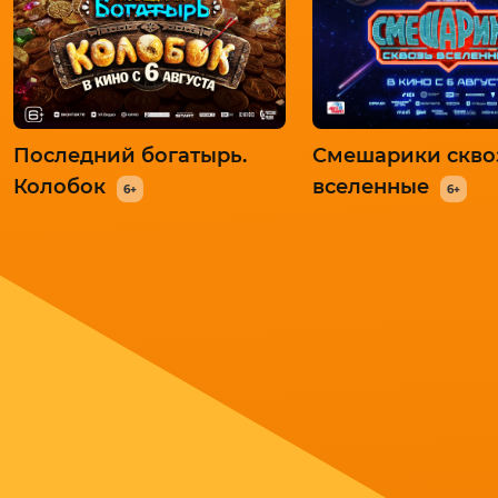
Последний богатырь.
Смешарики скво
Колобок
вселенные
6+
6+