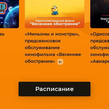
зь
«Миньоны и монстры»,
«Одиссе
предсеансовое
предсе
обслуживание
обслуж
кинофильма «Весеннее
кинофи
обострение»
«Авиар
6+
Расписание