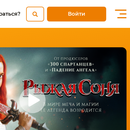
Войти
раться?