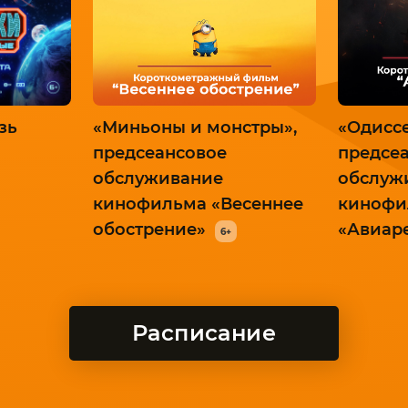
зь
«Миньоны и монстры»,
«Одиссе
предсеансовое
предсе
обслуживание
обслуж
кинофильма «Весеннее
кинофи
обострение»
«Авиар
6+
Расписание