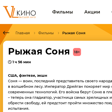
Фильмы
Акции
Главная
Фильмы
Рыжая Соня
Рыжая Соня
18+
1 ч 56 мин
США, фэнтези, экшн
Соня — воин, последний представитель своего народ
в волшебном лесу. Император Дрейган покоряет мир 
современных технологий. Его войска берут Соню в пл
– теперь она гладиатор, участница самых зрелищных и
обрести свободу, ей предстоит пройти множество по
испытания.