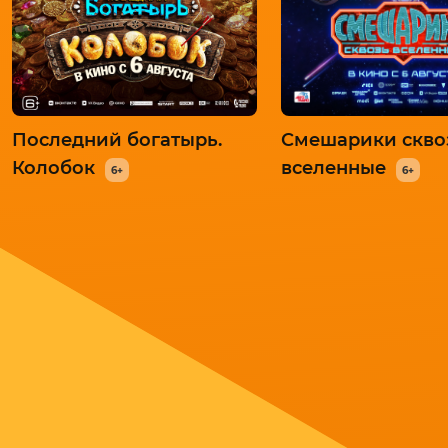
Последний богатырь.
Смешарики скво
Колобок
вселенные
6+
6+