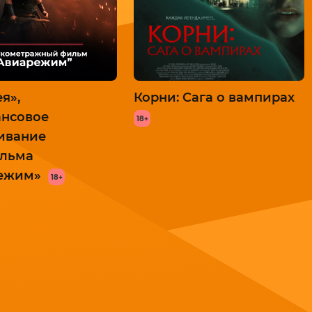
я»,
Корни: Сага о вампирах
ансовое
18+
ивание
льма
ежим»
18+