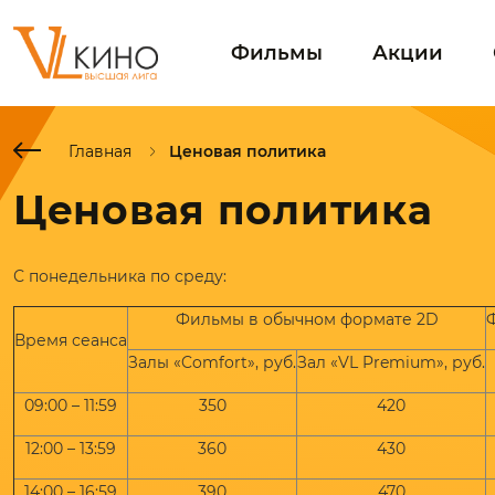
Фильмы
Акции
Главная
Ценовая политика
Ценовая политика
С понедельника по среду:
Фильмы в обычном формате 2D
Время сеанса
Залы «Comfort», руб.
Зал «VL Premium», руб.
09:00 – 11:59
350
420
12:00 – 13:59
360
430
14:00 – 16:59
390
470