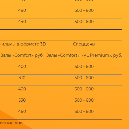
480
500 - 600
440
500 - 600
Фильмы в формате 3D
Спеццены
Залы «Comfort» руб.
Залы «Comfort», «VL Premium», руб.
400
500 - 600
410
500 - 600
460
500 - 600
530
500 - 600
460
500 - 600
ничные дни: