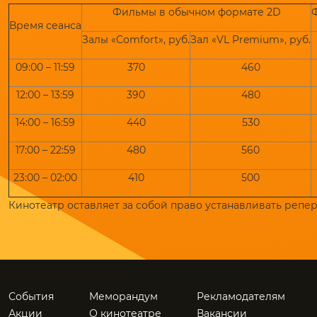
Фильмы в обычном формате 2D
Время сеанса
Залы «Comfort», руб.
Зал «VL Premium», руб.
09:00 – 11:59
370
460
12:00 – 13:59
390
480
14:00 – 16:59
440
530
17:00 – 22:59
480
560
23:00 – 02:00
410
500
Кинотеатр оставляет за собой право устанавливать репе
События
Меморандум
Рекламодателям
Акции
О кинотеатре
Вакансии