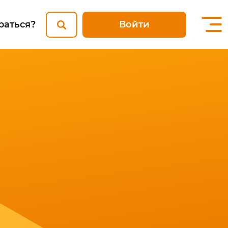
Войти
раться?