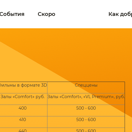
События
Скоро
Как доб
Фильмы в формате 3D
Спеццены
Залы «Comfort» руб.
Залы «Comfort», «VL Premium», руб.
400
500 - 600
410
500 - 600
440
500 - 600