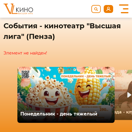
События - кинотеатр "Высшая
лига" (Пенза)
Элемент не найден!
Среда - к
Понедельник - день тяжелый