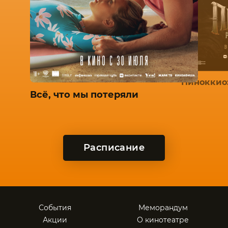
Пиноккио
Всё, что мы потеряли
Расписание
События
Меморандум
Акции
О кинотеатре