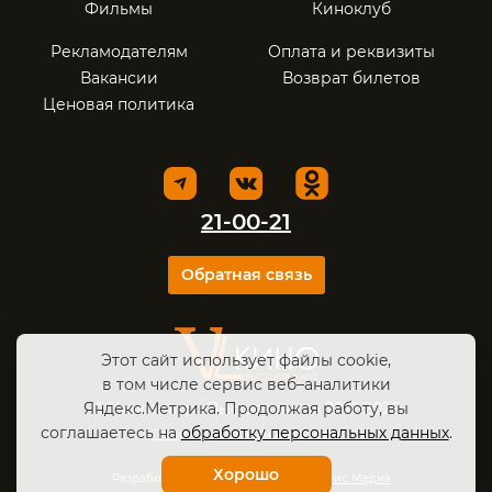
Фильмы
Киноклуб
Рекламодателям
Оплата и реквизиты
Вакансии
Возврат билетов
Ценовая политика
21-00-21
Обратная связь
Этот сайт использует файлы cookie,
в том числе сервис веб–аналитики
Яндекс.Метрика. Продолжая работу, вы
© Кинотеатр «Высшая лига» 2012-2026
соглашаетесь на
обработку персональных данных
.
Политика конфиденциальности
.
Хорошо
Разработка и поддержка:
САЙТЫ
Офис Медиа