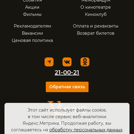
События
Меморандум
Акции
О кинотеатре
Фильмы
Киноклуб
Рекламодателям
Оплата и реквизиты
Вакансии
Возврат билетов
Ценовая политика
21-00-21
Обратная связь
Этот сайт использует файлы cookie,
в том числе сервис веб–аналитики
Яндекс.Метрика. Продолжая работу, вы
© Кинотеатр «Высшая лига» 2012-2026
соглашаетесь на
обработку персональных данных
.
Политика конфиденциальности